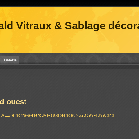
ald Vitraux & Sablage décora
Galerie
ud ouest
10/11/leihorra-a-retrouve-sa-splendeur-523399-4099.php